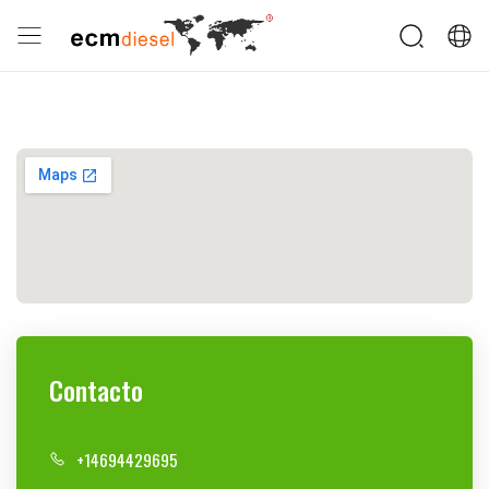
Contacto
+14694
429695