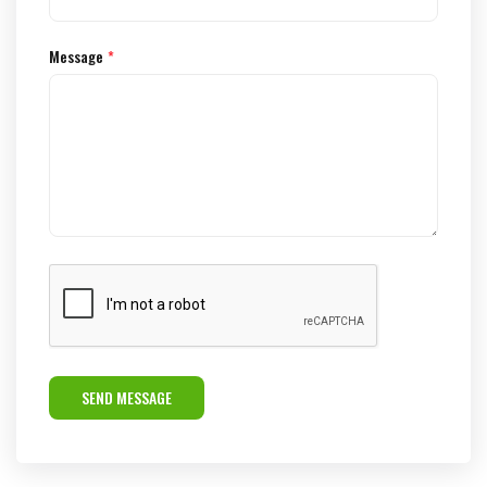
Message
*
SEND MESSAGE